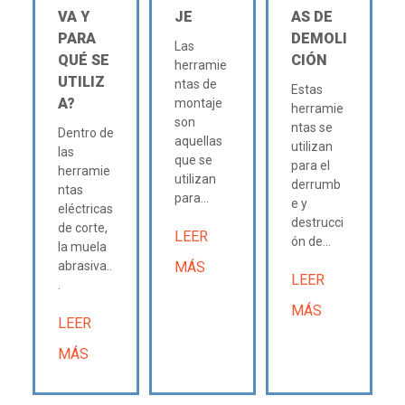
VA Y
JE
AS DE
PARA
DEMOLI
Las
QUÉ SE
CIÓN
herramie
UTILIZ
ntas de
Estas
A?
montaje
herramie
son
ntas se
Dentro de
aquellas
utilizan
las
que se
para el
herramie
utilizan
derrumb
ntas
para...
e y
eléctricas
destrucci
de corte,
LEER
ón de...
la muela
abrasiva..
MÁS
LEER
.
MÁS
LEER
MÁS