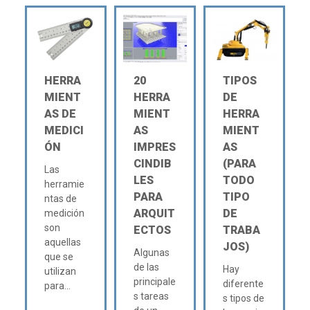
HERRA
20
TIPOS
MIENT
HERRA
DE
AS DE
MIENT
HERRA
MEDICI
AS
MIENT
ÓN
IMPRES
AS
CINDIB
(PARA
Las
LES
TODO
herramie
PARA
TIPO
ntas de
ARQUIT
DE
medición
son
ECTOS
TRABA
aquellas
JOS)
Algunas
que se
de las
Hay
utilizan
principale
diferente
para...
s tareas
s tipos de