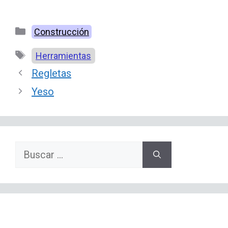
Categorías
Construcción
Etiquetas
Herramientas
Regletas
Yeso
Buscar: