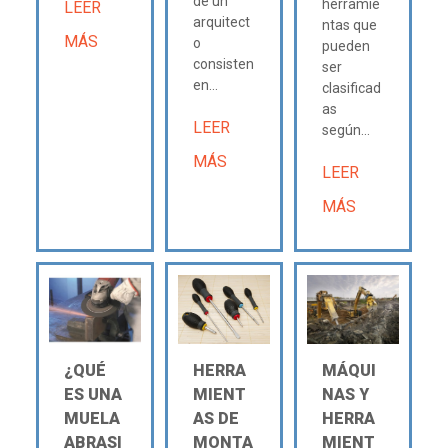
de un
herramie
LEER
arquitect
ntas que
MÁS
o
pueden
consisten
ser
en...
clasificad
as
LEER
según...
MÁS
LEER
MÁS
¿QUÉ
HERRA
MÁQUI
ES UNA
MIENT
NAS Y
MUELA
AS DE
HERRA
ABRASI
MONTA
MIENT