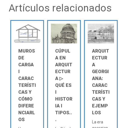
Artículos relacionados
MUROS
CÚPUL
ARQUIT
DE
A EN
ECTUR
CARGA
ARQUIT
A
Ι
ECTUR
GEORGI
CARAC
A ▷
ANA:
TERÍSTI
QUÉ ES
CARAC
CAS Y
Ι
TERÍSTI
CÓMO
HISTOR
CAS Y
DIFERE
IA Ι
EJEMP
NCIARL
TIPOS..
LOS
OS
.
La era