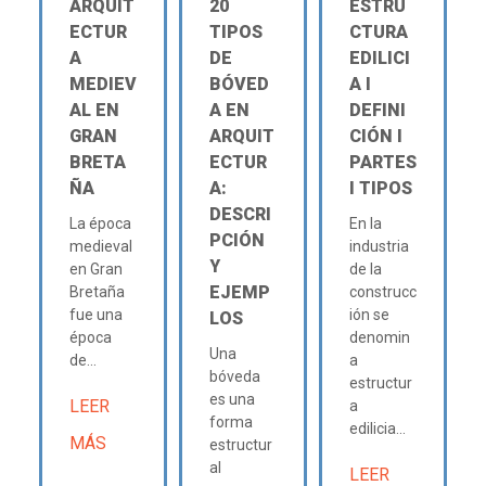
ARQUIT
20
ESTRU
ECTUR
TIPOS
CTURA
A
DE
EDILICI
MEDIEV
BÓVED
A Ι
AL EN
A EN
DEFINI
GRAN
ARQUIT
CIÓN Ι
BRETA
ECTUR
PARTES
ÑA
A:
Ι TIPOS
DESCRI
La época
En la
PCIÓN
medieval
industria
Y
en Gran
de la
EJEMP
Bretaña
construcc
fue una
ión se
LOS
época
denomin
Una
de...
a
bóveda
estructur
es una
LEER
a
forma
edilicia...
MÁS
estructur
al
LEER