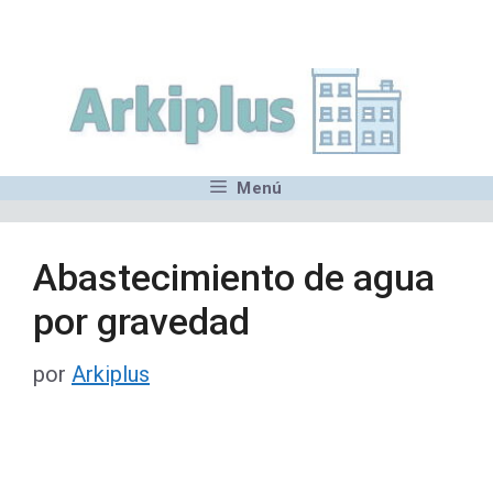
Saltar
,MN,MMN,MN,MN,MN,MN,M
al
contenido
Menú
Abastecimiento de agua
por gravedad
por
Arkiplus