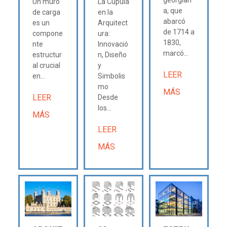
georgian
Un muro
La Cúpula
a, que
de carga
en la
abarcó
es un
Arquitect
de 1714 a
compone
ura:
1830,
nte
Innovació
marcó...
estructur
n, Diseño
al crucial
y
LEER
en...
Simbolis
mo
MÁS
LEER
Desde
los...
MÁS
LEER
MÁS