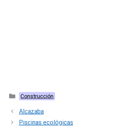
Categorías
Construcción
Alcazaba
Piscinas ecológicas