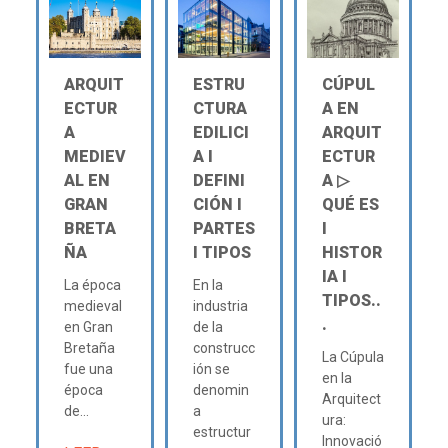
ARQUIT
ESTRU
CÚPUL
ECTUR
CTURA
A EN
A
EDILICI
ARQUIT
MEDIEV
A Ι
ECTUR
AL EN
DEFINI
A ▷
GRAN
CIÓN Ι
QUÉ ES
BRETA
PARTES
Ι
ÑA
Ι TIPOS
HISTOR
IA Ι
La época
En la
TIPOS..
medieval
industria
.
en Gran
de la
Bretaña
construcc
La Cúpula
fue una
ión se
en la
época
denomin
Arquitect
de...
a
ura:
estructur
Innovació