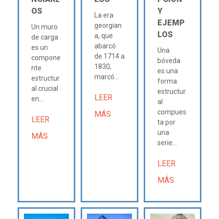
OS
Y
La era
EJEMP
georgian
Un muro
LOS
a, que
de carga
abarcó
es un
Una
de 1714 a
compone
bóveda
1830,
nte
es una
marcó...
estructur
forma
al crucial
estructur
LEER
en...
al
compues
MÁS
LEER
ta por
una
MÁS
serie...
LEER
MÁS