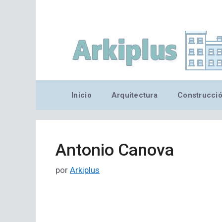
Saltar
al
contenido
Inicio
Arquitectura
Construcci
Antonio Canova
por
Arkiplus