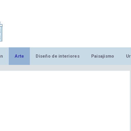
,MN,MMN,MN,MN,MN,MN,M
ón
Arte
Diseño de interiores
Paisajismo
Ur