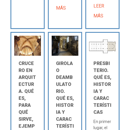
LEER
MÁS
MÁS
CRUCE
GIROLA
PRESBI
RO EN
O
TERIO.
ARQUIT
DEAMB
QUÉ ES,
ECTUR
ULATO
HISTOR
A. QUÉ
RIO.
IA Y
ES,
QUÉ ES,
CARAC
PARA
HISTOR
TERÍSTI
QUÉ
IA Y
CAS
SIRVE,
CARAC
En primer
EJEMP
TERÍSTI
lugar, el