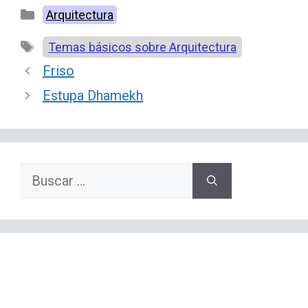
Categorías
Arquitectura
Etiquetas
Temas básicos sobre Arquitectura
Friso
Estupa Dhamekh
Buscar: