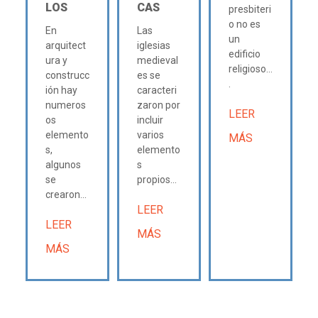
LOS
CAS
presbiteri
o no es
En
Las
un
arquitect
iglesias
edificio
ura y
medieval
religioso...
construcc
es se
.
ión hay
caracteri
numeros
zaron por
LEER
os
incluir
elemento
varios
MÁS
s,
elemento
algunos
s
se
propios...
crearon...
LEER
LEER
MÁS
MÁS