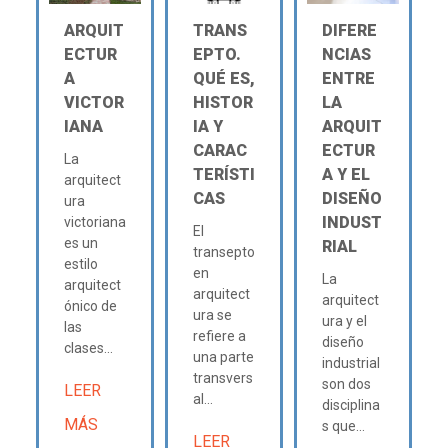
ARQUIT
TRANS
DIFERE
ECTUR
EPTO.
NCIAS
A
QUÉ ES,
ENTRE
VICTOR
HISTOR
LA
IANA
IA Y
ARQUIT
CARAC
ECTUR
La
TERÍSTI
A Y EL
arquitect
CAS
DISEÑO
ura
INDUST
victoriana
El
es un
RIAL
transepto
estilo
en
La
arquitect
arquitect
arquitect
ónico de
ura se
ura y el
las
refiere a
diseño
clases...
una parte
industrial
transvers
son dos
LEER
al...
disciplina
MÁS
s que...
LEER