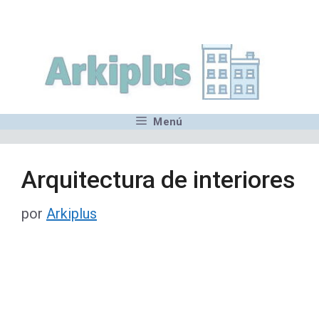
Saltar
,MN,MMN,MN,MN,MN,MN,M
al
contenido
Menú
Arquitectura de interiores
por
Arkiplus