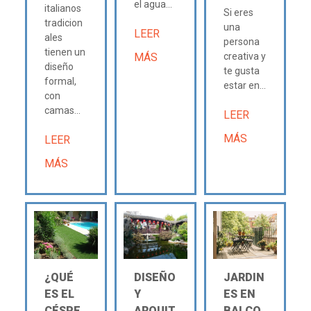
el agua...
italianos
Si eres
tradicion
una
LEER
ales
persona
tienen un
MÁS
creativa y
diseño
te gusta
formal,
estar en...
con
camas...
LEER
MÁS
LEER
MÁS
¿QUÉ
DISEÑO
JARDIN
ES EL
Y
ES EN
CÉSPE
ARQUIT
BALCO