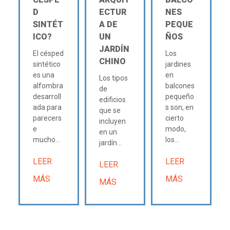
D
ECTUR
NES
SINTÉT
A DE
PEQUE
ICO?
UN
ÑOS
JARDÍN
El césped
Los
CHINO
sintético
jardines
es una
en
Los tipos
alfombra
balcones
de
desarroll
pequeño
edificios
ada para
s son, en
que se
parecers
cierto
incluyen
e
modo,
en un
mucho...
los...
jardín...
LEER
LEER
LEER
MÁS
MÁS
MÁS