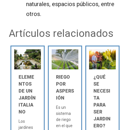
naturales, espacios públicos, entre
otros.
Artículos relacionados
ELEME
RIEGO
¿QUÉ
NTOS
POR
SE
DE UN
ASPERS
NECESI
JARDÍN
IÓN
TA
ITALIA
PARA
Es un
NO
SER
sistema
JARDIN
de riego
Los
ERO?
en el que
jardines