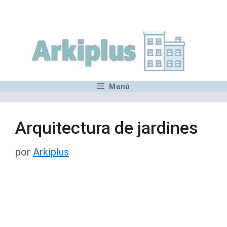
Saltar
,MN,MMN,MN,MN,MN,MN,M
al
contenido
Menú
Arquitectura de jardines
por
Arkiplus