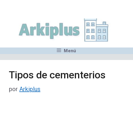
Saltar
,MN,MMN,MN,MN,MN,MN,M
al
contenido
Menú
Tipos de cementerios
por
Arkiplus