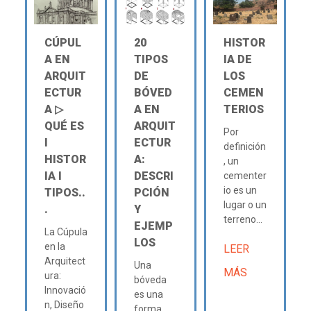
CÚPUL
20
HISTOR
A EN
TIPOS
IA DE
ARQUIT
DE
LOS
ECTUR
BÓVED
CEMEN
A ▷
A EN
TERIOS
QUÉ ES
ARQUIT
Por
Ι
ECTUR
definición
HISTOR
A:
, un
IA Ι
DESCRI
cementer
io es un
TIPOS..
PCIÓN
lugar o un
.
Y
terreno...
EJEMP
La Cúpula
LOS
en la
LEER
Arquitect
Una
MÁS
ura:
bóveda
Innovació
es una
n, Diseño
forma