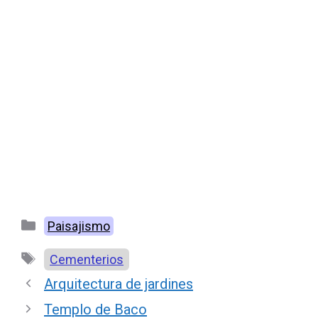
Categorías
Paisajismo
Etiquetas
Cementerios
Arquitectura de jardines
Templo de Baco