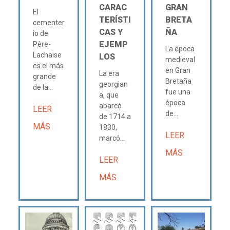
CARAC
GRAN
El
TERÍSTI
BRETA
cementer
CAS Y
ÑA
io de
EJEMP
Père-
La época
Lachaise
LOS
medieval
es el más
en Gran
La era
grande
Bretaña
georgian
de la...
fue una
a, que
época
abarcó
LEER
de...
de 1714 a
MÁS
1830,
LEER
marcó...
MÁS
LEER
MÁS