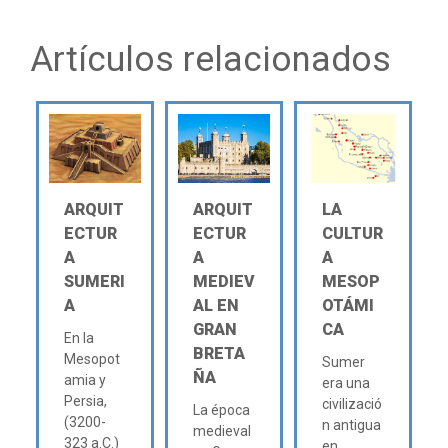
Artículos relacionados
ARQUIT
ARQUIT
LA
ECTUR
ECTUR
CULTUR
A
A
A
SUMERI
MEDIEV
MESOP
A
AL EN
OTÁMI
GRAN
CA
En la
BRETA
Mesopot
Sumer
ÑA
amia y
era una
Persia,
civilizació
La época
(3200-
n antigua
medieval
323 a.C.)
en