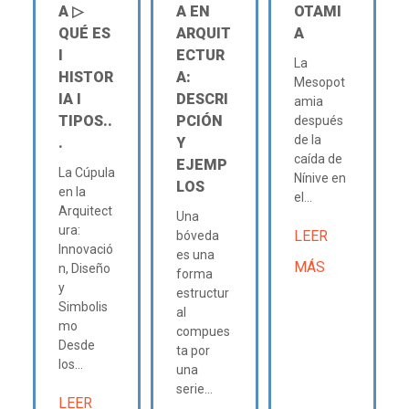
A ▷
A EN
OTAMI
QUÉ ES
ARQUIT
A
Ι
ECTUR
La
HISTOR
A:
Mesopot
IA Ι
DESCRI
amia
TIPOS..
PCIÓN
después
de la
.
Y
caída de
EJEMP
La Cúpula
Nínive en
LOS
en la
el...
Arquitect
Una
ura:
LEER
bóveda
Innovació
es una
MÁS
n, Diseño
forma
y
estructur
Simbolis
al
mo
compues
Desde
ta por
los...
una
serie...
LEER