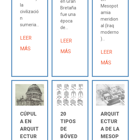
en Gran
la
Mesopot
Bretaña
civilizació
amia
fue una
n
meridion
época
sumeria...
al (Iraq
de...
moderno
LEER
)...
LEER
MÁS
MÁS
LEER
MÁS
CÚPUL
20
ARQUIT
A EN
TIPOS
ECTUR
ARQUIT
DE
A DE LA
ECTUR
BÓVED
MESOP