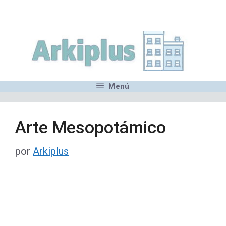
Saltar
,MN,MMN,MN,MN,MN,MN,M
al
contenido
Menú
Arte Mesopotámico
por
Arkiplus