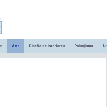
,MN,MMN,MN,MN,MN,MN,M
ón
Arte
Diseño de interiores
Paisajismo
Ur