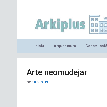
Saltar
al
contenido
Inicio
Arquitectura
Construcci
Arte neomudejar
por
Arkiplus