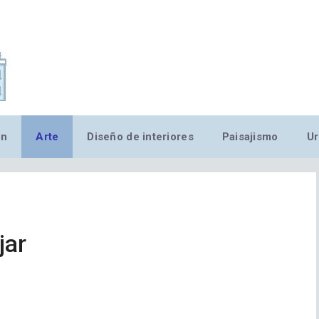
,MN,MMN,MN,MN,MN,MN,M
ón
Arte
Diseño de interiores
Paisajismo
Ur
jar