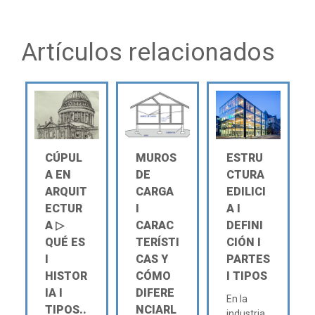
Artículos relacionados
CÚPUL
MUROS
ESTRU
A EN
DE
CTURA
ARQUIT
CARGA
EDILICI
ECTUR
Ι
A Ι
A ▷
CARAC
DEFINI
QUÉ ES
TERÍSTI
CIÓN Ι
Ι
CAS Y
PARTES
HISTOR
CÓMO
Ι TIPOS
IA Ι
DIFERE
En la
TIPOS..
NCIARL
industria