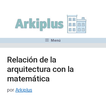
Saltar
,MN,MMN,MN,MN,MN,MN,M
al
contenido
Menú
Relación de la
arquitectura con la
matemática
por
Arkiplus