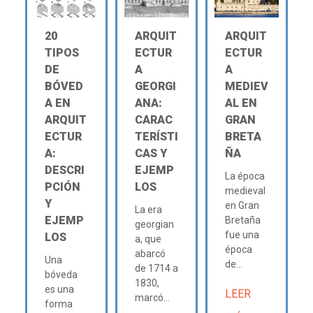
20
ARQUIT
ARQUIT
TIPOS
ECTUR
ECTUR
DE
A
A
BÓVED
GEORGI
MEDIEV
A EN
ANA:
AL EN
ARQUIT
CARAC
GRAN
ECTUR
TERÍSTI
BRETA
A:
CAS Y
ÑA
DESCRI
EJEMP
La época
PCIÓN
LOS
medieval
Y
en Gran
La era
EJEMP
Bretaña
georgian
fue una
LOS
a, que
época
abarcó
Una
de...
de 1714 a
bóveda
1830,
es una
LEER
marcó...
forma