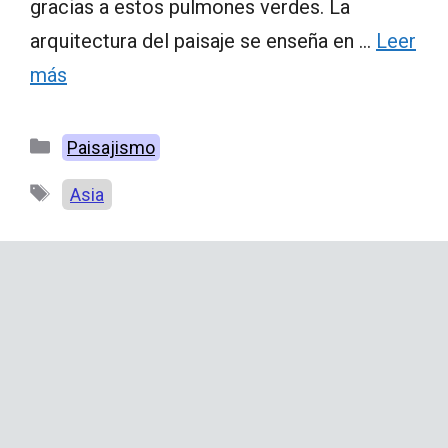
gracias a estos pulmones verdes. La
arquitectura del paisaje se enseña en …
Leer
más
Categorías
Paisajismo
Etiquetas
Asia