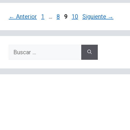
Página
Página
Página
Página
←
Anterior
1
…
8
9
10
Siguiente
→
Buscar: