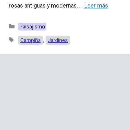
rosas antiguas y modernas, …
Leer más
Categorías
Paisajismo
Etiquetas
,
Campiña
Jardines