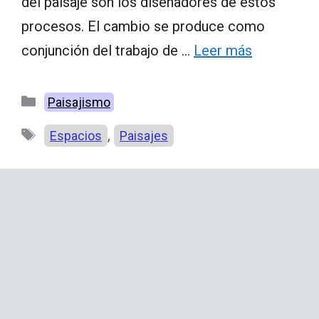
del paisaje son los diseñadores de estos
procesos. El cambio se produce como
conjunción del trabajo de …
Leer más
Categorías
Paisajismo
Etiquetas
,
Espacios
Paisajes