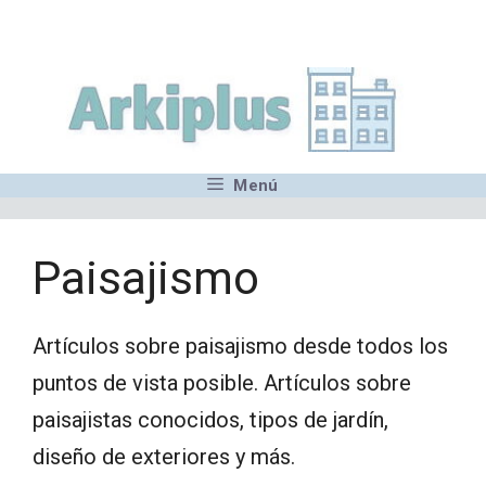
Saltar
,MN,MMN,MN,MN,MN,MN,M
al
contenido
Menú
Paisajismo
Artículos sobre paisajismo desde todos los
puntos de vista posible. Artículos sobre
paisajistas conocidos, tipos de jardín,
diseño de exteriores y más.