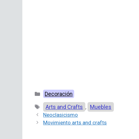
Categorías
Decoración
Etiquetas
Arts and Crafts
Muebles
,
Neoclasicismo
Movimiento arts and crafts