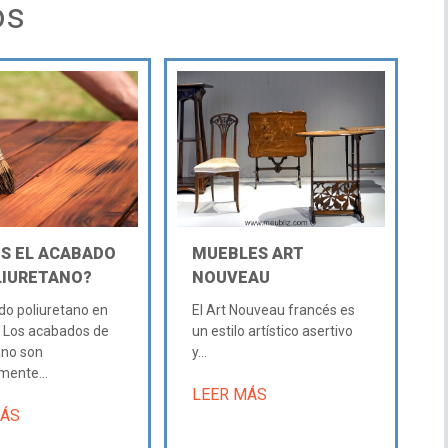
os
ES EL ACABADO
MUEBLES ART
LIURETANO?
NOUVEAU
do poliuretano en
El Art Nouveau francés es
 Los acabados de
un estilo artístico asertivo
ano son
y...
mente...
LEER MÁS
MÁS