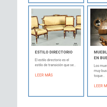
ESTILO DIRECTORIO
MUEBL
EN BU
El estilo directorio es el
estilo de transición que se...
Los mueb
muy bus
LEER MÁS
toque...
LEER 