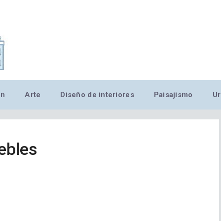
,MN,MMN,MN,MN,MN,MN,M
ón
Arte
Diseño de interiores
Paisajismo
Ur
ebles