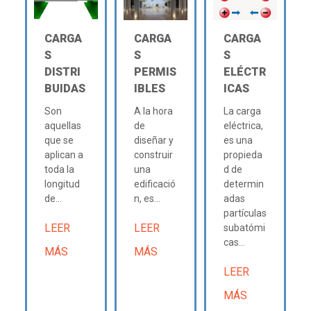
CARGA
CARGA
CARGA
S
S
S
DISTRI
PERMIS
ELÉCTR
BUIDAS
IBLES
ICAS
Son
A la hora
La carga
aquellas
de
eléctrica,
que se
diseñar y
es una
aplican a
construir
propieda
toda la
una
d de
longitud
edificació
determin
de...
n, es...
adas
partículas
LEER
LEER
subatómi
cas...
MÁS
MÁS
LEER
MÁS