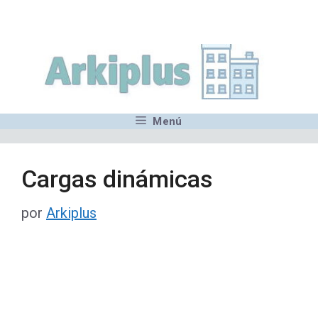
Saltar
,MN,MMN,MN,MN,MN,MN,M
al
contenido
Menú
Cargas dinámicas
por
Arkiplus