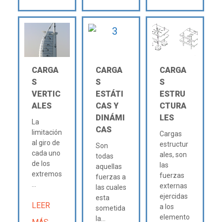
CARGA
CARGA
CARGA
S
S
S
VERTIC
ESTÁTI
ESTRU
ALES
CAS Y
CTURA
DINÁMI
LES
La
CAS
limitación
Cargas
al giro de
estructur
Son
cada uno
ales, son
todas
de los
las
aquellas
extremos
fuerzas
fuerzas a
...
externas
las cuales
ejercidas
esta
LEER
a los
sometida
elemento
la...