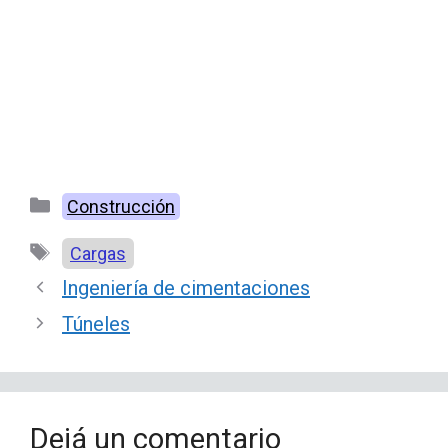
Categorías
Construcción
Etiquetas
Cargas
Ingeniería de cimentaciones
Túneles
Dejá un comentario