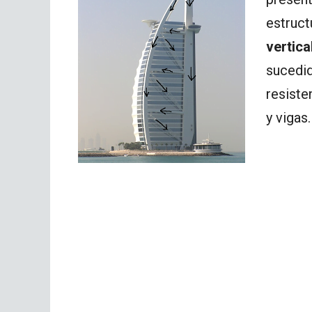
estruct
vertica
sucedid
resiste
y vigas.