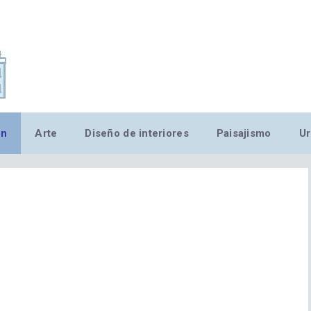
,MN,MMN,MN,MN,MN,MN,M
ón
Arte
Diseño de interiores
Paisajismo
Ur