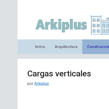
Saltar
al
contenido
Inicio
Arquitectura
Construcci
Cargas verticales
por
Arkiplus