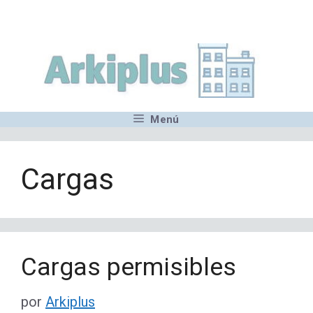
Saltar
,MN,MMN,MN,MN,MN,MN,M
al
contenido
Menú
Cargas
Cargas permisibles
por
Arkiplus