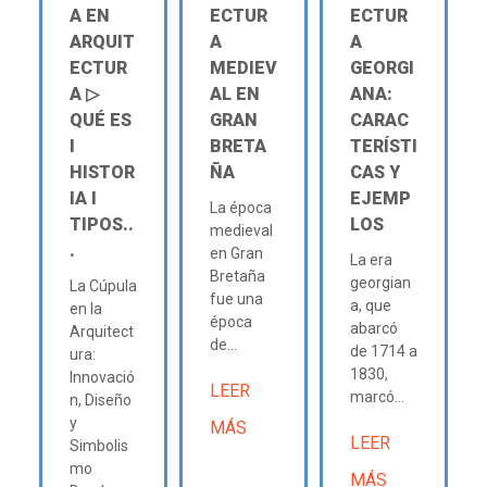
A EN
ECTUR
ECTUR
ARQUIT
A
A
ECTUR
MEDIEV
GEORGI
A ▷
AL EN
ANA:
QUÉ ES
GRAN
CARAC
Ι
BRETA
TERÍSTI
HISTOR
ÑA
CAS Y
IA Ι
EJEMP
La época
TIPOS..
LOS
medieval
.
en Gran
La era
Bretaña
georgian
La Cúpula
fue una
a, que
en la
época
abarcó
Arquitect
de...
de 1714 a
ura:
1830,
Innovació
LEER
marcó...
n, Diseño
y
MÁS
LEER
Simbolis
mo
MÁS