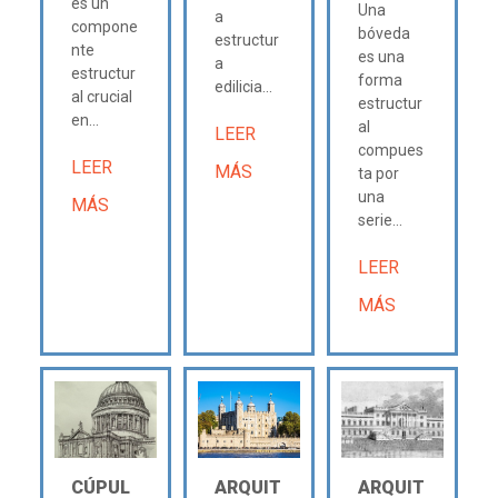
es un
Una
a
compone
bóveda
estructur
nte
es una
a
estructur
forma
edilicia...
al crucial
estructur
en...
al
LEER
compues
LEER
MÁS
ta por
una
MÁS
serie...
LEER
MÁS
CÚPUL
ARQUIT
ARQUIT