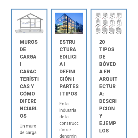
MUROS
ESTRU
20
DE
CTURA
TIPOS
CARGA
EDILICI
DE
Ι
A Ι
BÓVED
CARAC
DEFINI
A EN
TERÍSTI
CIÓN Ι
ARQUIT
CAS Y
PARTES
ECTUR
CÓMO
Ι TIPOS
A:
DIFERE
DESCRI
En la
NCIARL
PCIÓN
industria
OS
Y
de la
EJEMP
construcc
Un muro
ión se
LOS
de carga
denomin