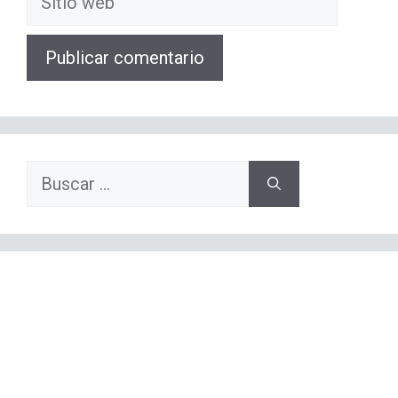
web
Buscar: