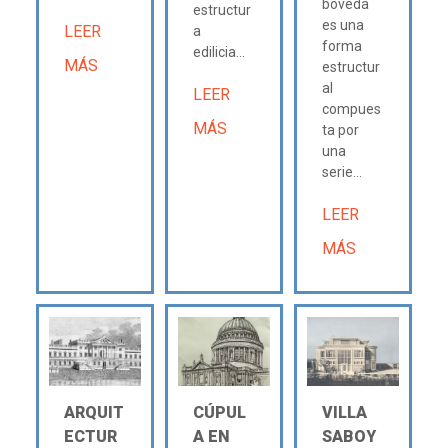
bóveda
estructur
es una
LEER
a
forma
edilicia...
MÁS
estructur
al
LEER
compues
MÁS
ta por
una
serie...
LEER
MÁS
ARQUIT
CÚPUL
VILLA
ECTUR
A EN
SABOY