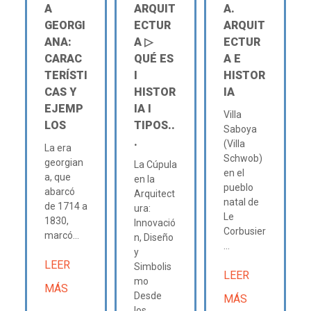
A
ARQUIT
A.
GEORGI
ECTUR
ARQUIT
ANA:
A ▷
ECTUR
CARAC
QUÉ ES
A E
TERÍSTI
Ι
HISTOR
CAS Y
HISTOR
IA
EJEMP
IA Ι
Villa
LOS
TIPOS..
Saboya
.
(Villa
La era
Schwob)
georgian
La Cúpula
en el
a, que
en la
pueblo
abarcó
Arquitect
natal de
de 1714 a
ura:
Le
1830,
Innovació
Corbusier
marcó...
n, Diseño
...
y
LEER
Simbolis
LEER
mo
MÁS
Desde
MÁS
los...