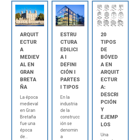
ARQUIT
ESTRU
20
ECTUR
CTURA
TIPOS
A
EDILICI
DE
MEDIEV
A Ι
BÓVED
AL EN
DEFINI
A EN
GRAN
CIÓN Ι
ARQUIT
BRETA
PARTES
ECTUR
ÑA
Ι TIPOS
A:
DESCRI
La época
En la
PCIÓN
medieval
industria
Y
en Gran
de la
EJEMP
Bretaña
construcc
fue una
ión se
LOS
época
denomin
Una
de...
a