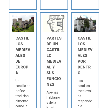
CASTIL
PARTES
CASTIL
LOS
DE UN
LOS
MEDIEV
CASTIL
MEDIEV
ALES
LO
ALES
DE
MEDIEV
POR
EUROP
AL Y
DENTR
A
SUS
O
FUNCIO
Un
Los
NES
castillo se
castillos
define
medieval
Apenas
tradicion
es
hablamo
almente
responde
s de la
como la
n a
Edad