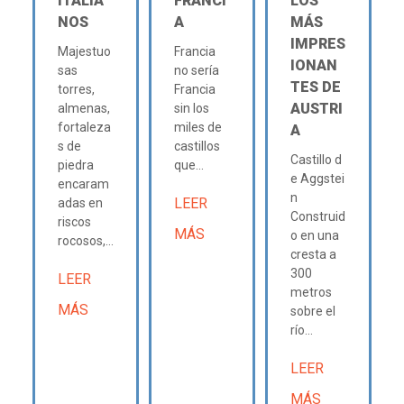
ITALIA
FRANCI
LOS
NOS
A
MÁS
IMPRES
Majestuo
Francia
IONAN
sas
no sería
TES DE
torres,
Francia
AUSTRI
almenas,
sin los
fortaleza
miles de
A
s de
castillos
Castillo d
piedra
que...
e Aggstei
encaram
n
LEER
adas en
Construid
riscos
MÁS
o en una
rocosos,...
cresta a
300
LEER
metros
MÁS
sobre el
río...
LEER
MÁS