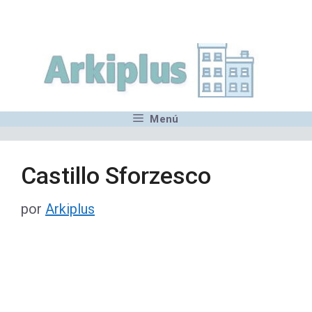
Saltar
,MN,MMN,MN,MN,MN,MN,M
al
contenido
Menú
Castillo Sforzesco
por
Arkiplus