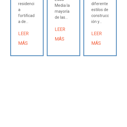
residenci
diferente
Media la
a
estilos de
mayoría
fortificad
construcc
de las...
a de...
ión y...
LEER
LEER
LEER
MÁS
MÁS
MÁS