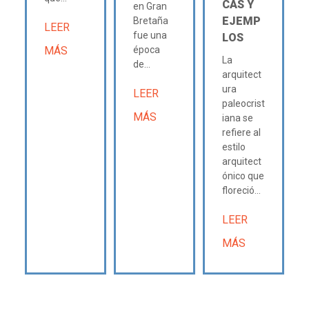
CAS Y
en Gran
EJEMP
Bretaña
LEER
fue una
LOS
MÁS
época
La
de...
arquitect
ura
LEER
paleocrist
MÁS
iana se
refiere al
estilo
arquitect
ónico que
floreció...
LEER
MÁS