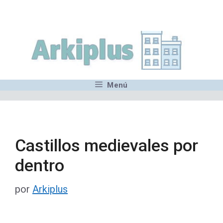
Saltar
,MN,MMN,MN,MN,MN,MN,M
al
contenido
Menú
Castillos medievales por
dentro
por
Arkiplus