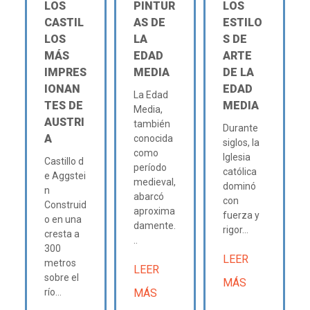
LOS
PINTUR
LOS
CASTIL
AS DE
ESTILO
LOS
LA
S DE
MÁS
EDAD
ARTE
IMPRES
MEDIA
DE LA
IONAN
EDAD
La Edad
TES DE
MEDIA
Media,
AUSTRI
también
Durante
A
conocida
siglos, la
como
Iglesia
Castillo d
período
católica
e Aggstei
medieval,
dominó
n
abarcó
con
Construid
aproxima
fuerza y
o en una
damente.
rigor...
cresta a
..
300
LEER
metros
LEER
sobre el
MÁS
río...
MÁS