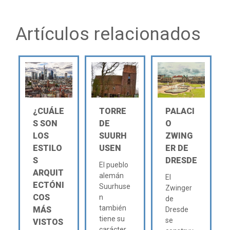
Artículos relacionados
¿CUÁLE
TORRE
PALACI
S SON
DE
O
LOS
SUURH
ZWING
ESTILO
USEN
ER DE
S
DRESDE
El pueblo
ARQUIT
alemán
El
ECTÓNI
Suurhuse
Zwinger
COS
n
de
también
MÁS
Dresde
tiene su
se
VISTOS
carácter