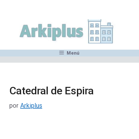
Saltar
,MN,MMN,MN,MN,MN,MN,M
al
contenido
Menú
Catedral de Espira
por
Arkiplus