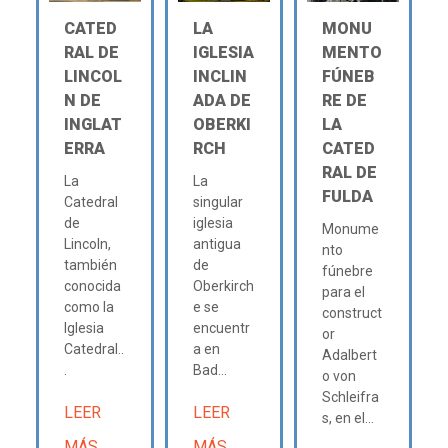
CATED
LA
MONU
RAL DE
IGLESIA
MENTO
LINCOL
INCLIN
FÚNEB
N DE
ADA DE
RE DE
INGLAT
OBERKI
LA
ERRA
RCH
CATED
RAL DE
La
La
FULDA
Catedral
singular
de
iglesia
Monume
Lincoln,
antigua
nto
también
de
fúnebre
conocida
Oberkirch
para el
como la
e se
construct
Iglesia
encuentr
or
Catedral..
a en
Adalbert
.
Bad...
o von
Schleifra
LEER
LEER
s, en el...
MÁS
MÁS