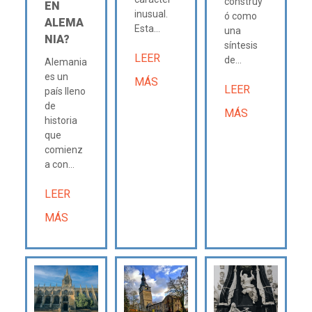
construy
EN
inusual.
ó como
ALEMA
Esta...
una
NIA?
síntesis
LEER
de...
Alemania
es un
MÁS
LEER
país lleno
de
MÁS
historia
que
comienz
a con...
LEER
MÁS