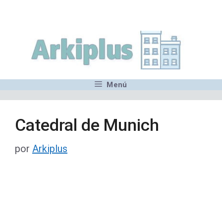
Saltar
,MN,MMN,MN,MN,MN,MN,M
al
contenido
Menú
Catedral de Munich
por
Arkiplus