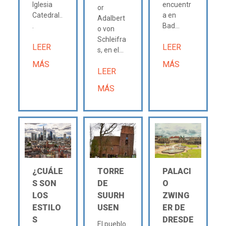
Iglesia
encuentr
or
Catedral..
a en
Adalbert
.
Bad...
o von
Schleifra
LEER
LEER
s, en el...
MÁS
MÁS
LEER
MÁS
¿CUÁLE
TORRE
PALACI
S SON
DE
O
LOS
SUURH
ZWING
ESTILO
USEN
ER DE
S
DRESDE
El pueblo