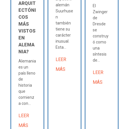
ARQUIT
alemán
El
ECTÓNI
Suurhuse
Zwinger
COS
n
de
también
MÁS
Dresde
tiene su
se
VISTOS
carácter
construy
EN
inusual.
ó como
ALEMA
Esta...
una
NIA?
síntesis
LEER
de...
Alemania
es un
MÁS
LEER
país lleno
de
MÁS
historia
que
comienz
a con...
LEER
MÁS