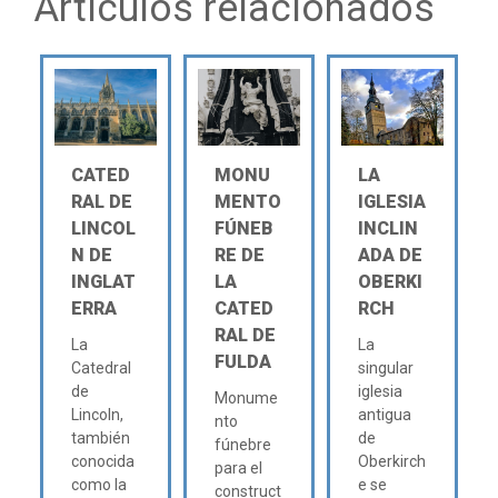
Artículos relacionados
CATED
MONU
LA
RAL DE
MENTO
IGLESIA
LINCOL
FÚNEB
INCLIN
N DE
RE DE
ADA DE
INGLAT
LA
OBERKI
ERRA
CATED
RCH
RAL DE
La
La
FULDA
Catedral
singular
de
iglesia
Monume
Lincoln,
antigua
nto
también
de
fúnebre
conocida
Oberkirch
para el
como la
e se
construct