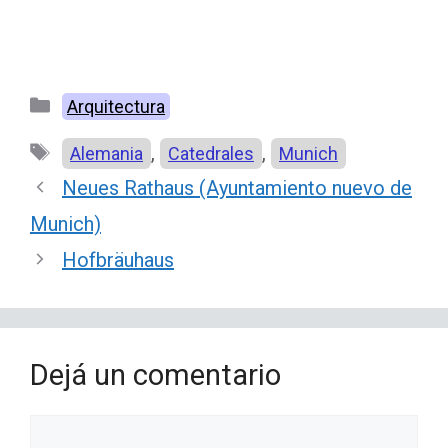
Categorías
Arquitectura
Etiquetas
,
,
Alemania
Catedrales
Munich
Neues Rathaus (Ayuntamiento nuevo de
Munich)
Hofbräuhaus
Dejá un comentario
Comentario