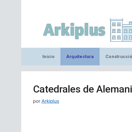
Saltar
al
contenido
Inicio
Arquitectura
Construcci
Catedrales de Aleman
por
Arkiplus