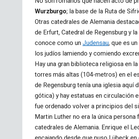
No son romanos que hacen acto de pr
Wurzburgo
; la base de la Ruta de Sifr
Otras catedrales de Alemania destaca
de Erfurt, Catedral de Regensburg y la
conoce como un
Judensau
, que es un
los judíos lamiendo y comiendo excre
Hay una gran biblioteca religiosa en la 
torres más altas (104-metros) en el 
de Regensburg tenía una iglesia aquí
gótica) y hay estatuas en circulación e
fue ordenado volver a principios del si
Martin Luther no era la única persona
catedrales de Alemania. Enrique el Le
encajando desde que puso Lübeck en e