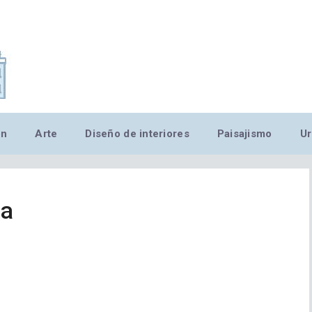
,MN,MMN,MN,MN,MN,MN,M
ón
Arte
Diseño de interiores
Paisajismo
Ur
ia