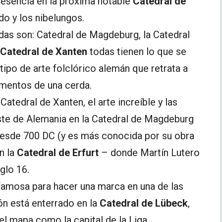
esencia en la próxima notable
Catedral de
ido y los nibelungos.
das son: Catedral de Magdeburg, la Catedral
Catedral de Xanten
todas tienen lo que se
 tipo de arte folclórico alemán que retrata a
mentos de una cerda.
Catedral de Xanten, el arte increíble y las
este de Alemania en la Catedral de Magdeburg
 desde 700 DC (y es más conocida por su obra
n la
Catedral de Erfurt
– donde Martín Lutero
glo 16.
 famosa para hacer una marca en una de las
ón está enterrado en la
Catedral de Lübeck
,
l mapa como la capital de la Liga