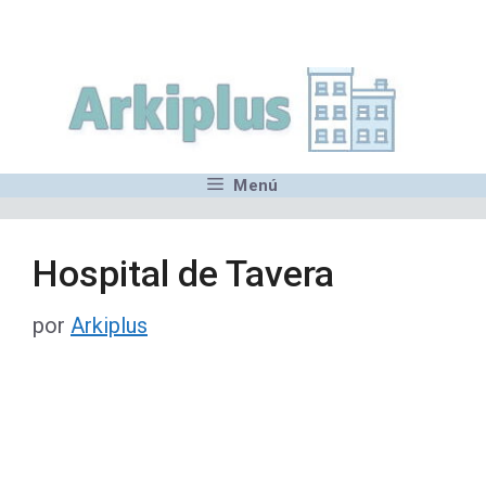
Saltar
,MN,MMN,MN,MN,MN,MN,M
al
contenido
Menú
Hospital de Tavera
por
Arkiplus