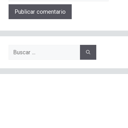
web
Buscar: