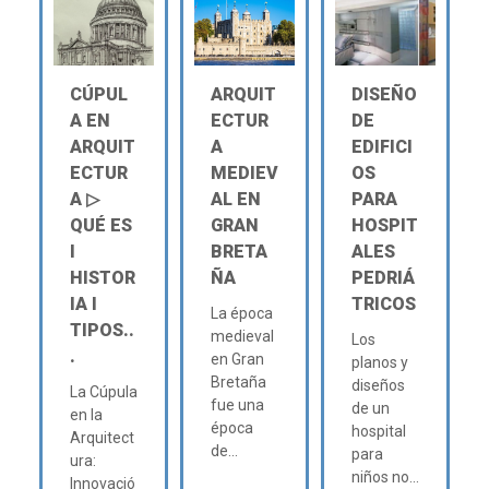
CÚPUL
ARQUIT
DISEÑO
A EN
ECTUR
DE
ARQUIT
A
EDIFICI
ECTUR
MEDIEV
OS
A ▷
AL EN
PARA
QUÉ ES
GRAN
HOSPIT
Ι
BRETA
ALES
HISTOR
ÑA
PEDRIÁ
IA Ι
TRICOS
La época
TIPOS..
medieval
Los
.
en Gran
planos y
Bretaña
diseños
La Cúpula
fue una
de un
en la
época
hospital
Arquitect
de...
para
ura:
niños no...
Innovació