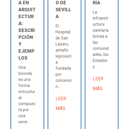
A EN
O DE
RIA
ARQUIT
SEVILL
La
ECTUR
A
infraestr
A:
uctura
El
DESCRI
sanitaria
Hospital
brinda a
PCIÓN
de San
las
Y
Lázaro,
comunid
antaño
EJEMP
ades, los
leproserí
LOS
Estados
a
y...
Una
fundada
bóveda
por
LEER
es una
concesió
forma
n...
MÁS
estructur
al
LEER
compues
MÁS
ta por
una
serie...