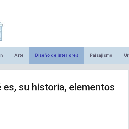
,MN,MMN,MN,MN,MN,MN,M
ón
Arte
Diseño de interiores
Paisajismo
Ur
é es, su historia, elementos