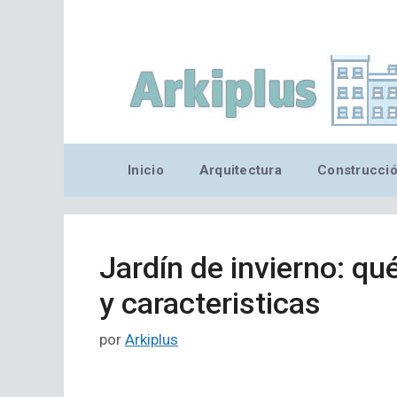
Saltar
al
contenido
Inicio
Arquitectura
Construcci
Jardín de invierno: qu
y caracteristicas
por
Arkiplus