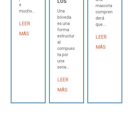
LOS
e
mascota
mucho...
Una
compren
bóveda
derá
LEER
es una
que...
forma
MÁS
estructur
LEER
al
MÁS
compues
ta por
una
serie...
LEER
MÁS