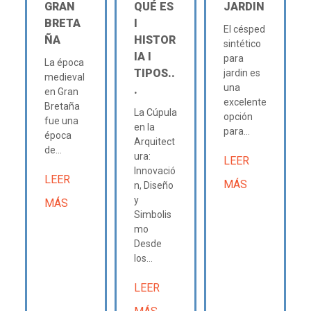
GRAN
QUÉ ES
JARDIN
BRETA
Ι
El césped
ÑA
HISTOR
sintético
IA Ι
para
La época
TIPOS..
jardin es
medieval
una
.
en Gran
excelente
Bretaña
La Cúpula
opción
fue una
en la
para...
época
Arquitect
de...
ura:
LEER
Innovació
LEER
MÁS
n, Diseño
y
MÁS
Simbolis
mo
Desde
los...
LEER