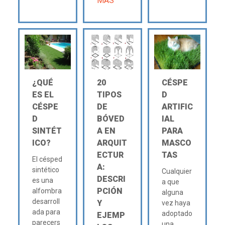
MÁS
¿QUÉ
20
CÉSPE
ES EL
TIPOS
D
CÉSPE
DE
ARTIFIC
D
BÓVED
IAL
SINTÉT
A EN
PARA
ICO?
ARQUIT
MASCO
ECTUR
TAS
El césped
A:
sintético
Cualquier
DESCRI
es una
a que
PCIÓN
alfombra
alguna
desarroll
Y
vez haya
ada para
adoptado
EJEMP
parecers
una