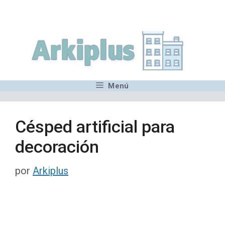
Saltar
,MN,MMN,MN,MN,MN,MN,M
al
contenido
Menú
Césped artificial para
decoración
por
Arkiplus