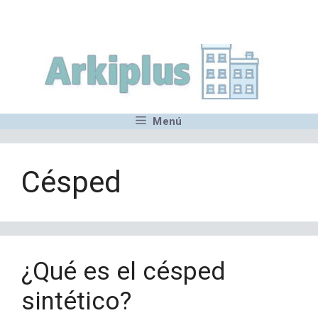
Saltar
,MN,MMN,MN,MN,MN,MN,M
al
contenido
Menú
Césped
¿Qué es el césped
sintético?