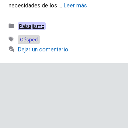
necesidades de los …
Leer más
Categorías
Paisajismo
Etiquetas
Césped
Dejar un comentario