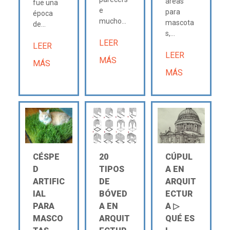
áreas
fue una
e
para
época
mucho...
mascota
de...
s,...
LEER
LEER
LEER
MÁS
MÁS
MÁS
CÉSPE
20
CÚPUL
D
TIPOS
A EN
ARTIFIC
DE
ARQUIT
IAL
BÓVED
ECTUR
PARA
A EN
A ▷
MASCO
ARQUIT
QUÉ ES