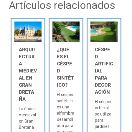
Artículos relacionados
ARQUIT
¿QUÉ
CÉSPE
ECTUR
ES EL
D
A
CÉSPE
ARTIFIC
MEDIEV
D
IAL
AL EN
SINTÉT
PARA
GRAN
ICO?
DECOR
BRETA
ACIÓN
El césped
ÑA
sintético
El césped
es una
artficial
La época
alfombra
se utiliza
medieval
desarroll
para
en Gran
ada para
jardines,
Bretaña
parecers