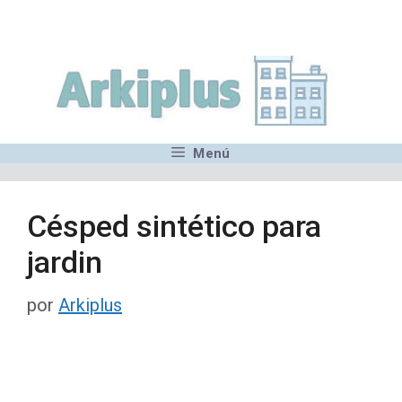
Saltar
,MN,MMN,MN,MN,MN,MN,M
al
contenido
Menú
Césped sintético para
jardin
por
Arkiplus