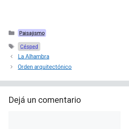
Categorías
Paisajismo
Etiquetas
Césped
La Alhambra
Orden arquitectónico
Dejá un comentario
Comentario