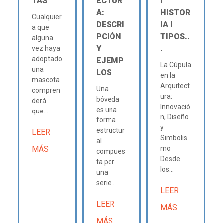
TAS
ECTUR
Ι
A:
HISTOR
Cualquier
DESCRI
IA Ι
a que
PCIÓN
TIPOS..
alguna
Y
.
vez haya
adoptado
EJEMP
La Cúpula
una
LOS
en la
mascota
Arquitect
Una
compren
ura:
bóveda
derá
Innovació
es una
que...
n, Diseño
forma
y
estructur
LEER
Simbolis
al
MÁS
mo
compues
Desde
ta por
los...
una
serie...
LEER
LEER
MÁS
MÁS