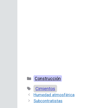
Categorías
Construcción
Etiquetas
Cimientos
Humedad atmosférica
Subcontratistas