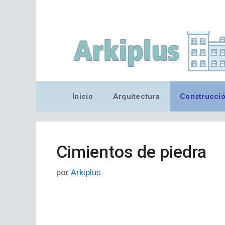
Saltar
al
contenido
Inicio
Arquitectura
Construcci
Cimientos de piedra
por
Arkiplus