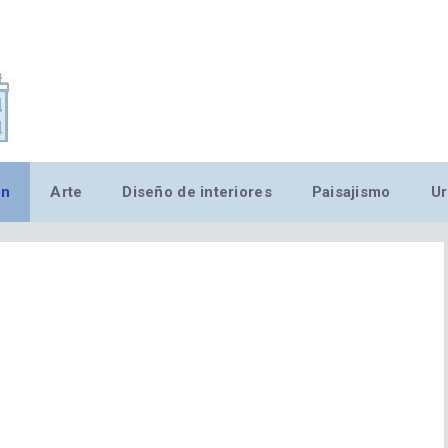
,MN,MMN,MN,MN,MN,MN,M
ón
Arte
Diseño de interiores
Paisajismo
Ur