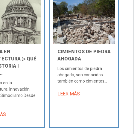
A EN
CIMIENTOS DE PIEDRA
TECTURA ▷ QUÉ
AHOGADA
STORIA Ι
Los cimientos de piedra
..
ahogada, son conocidos
también como cimientos...
a en la
tura: Innovación,
LEER MÁS
y Simbolismo Desde
MÁS