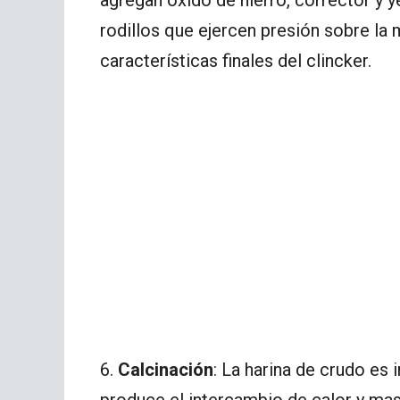
rodillos que ejercen presión sobre la 
características finales del clincker.
6.
Calcinación
: La harina de crudo es 
produce el intercambio de calor y m