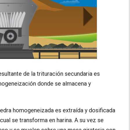
resultante de la trituración secundaria es
omogeneización donde se almacena y
piedra homogeneizada es extraída y dosificada
 cual se transforma en harina. A su vez se
yeso y se muelen sobre una mesa giratoria con