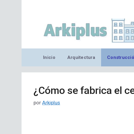
Saltar
al
contenido
Inicio
Arquitectura
Construcci
¿Cómo se fabrica el 
por
Arkiplus