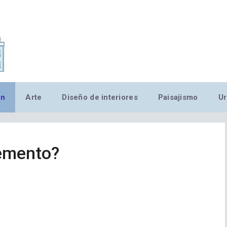
,MN,MMN,MN,MN,MN,MN,M
ón
Arte
Diseño de interiores
Paisajismo
Ur
cemento?