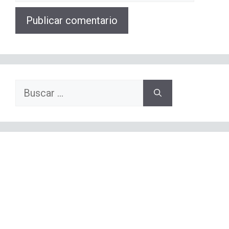
web
Buscar: