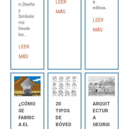
LEER
a
n, Diseño
edilicia...
y
MÁS
Simbolis
LEER
mo
Desde
MÁS
los...
LEER
MÁS
¿CÓMO
20
ARQUIT
SE
TIPOS
ECTUR
FABRIC
DE
A
A EL
BÓVED
GEORGI