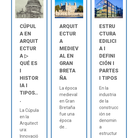
CÚPUL
ARQUIT
ESTRU
A EN
ECTUR
CTURA
ARQUIT
A
EDILICI
ECTUR
MEDIEV
A Ι
A ▷
AL EN
DEFINI
QUÉ ES
GRAN
CIÓN Ι
Ι
BRETA
PARTES
HISTOR
ÑA
Ι TIPOS
IA Ι
La época
En la
TIPOS..
medieval
industria
.
en Gran
de la
Bretaña
construcc
La Cúpula
fue una
ión se
en la
época
denomin
Arquitect
de...
a
ura:
estructur
Innovació