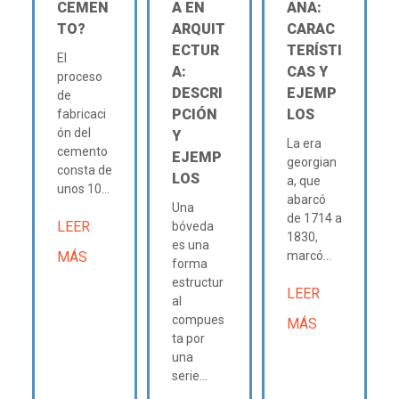
CEMEN
A EN
ANA:
TO?
ARQUIT
CARAC
ECTUR
TERÍSTI
El
A:
CAS Y
proceso
DESCRI
EJEMP
de
PCIÓN
LOS
fabricaci
ón del
Y
La era
cemento
EJEMP
georgian
consta de
LOS
a, que
unos 10...
abarcó
Una
de 1714 a
LEER
bóveda
1830,
es una
MÁS
marcó...
forma
estructur
LEER
al
compues
MÁS
ta por
una
serie...