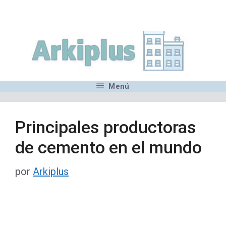
Saltar
,MN,MMN,MN,MN,MN,MN,M
al
contenido
Menú
Principales productoras
de cemento en el mundo
por
Arkiplus