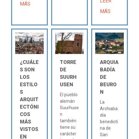
LEER
MÁS
MÁS
¿CUÁLE
TORRE
ARQUIA
S SON
DE
BADÍA
LOS
SUURH
DE
ESTILO
USEN
BEURO
S
N
El pueblo
ARQUIT
alemán
La
ECTÓNI
Suurhuse
Archiaba
COS
n
día
también
MÁS
benedicti
tiene su
na de
VISTOS
carácter
San
EN