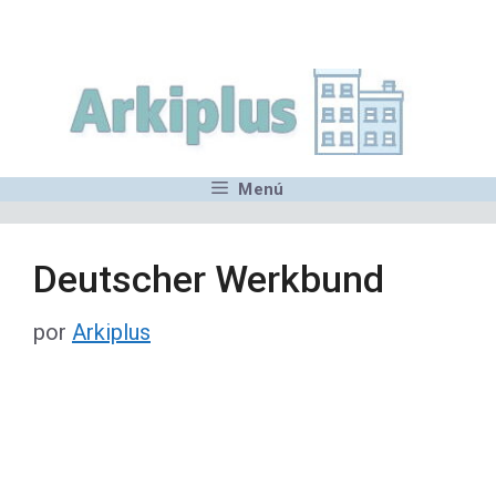
Saltar
,MN,MMN,MN,MN,MN,MN,M
al
contenido
Menú
Deutscher Werkbund
por
Arkiplus