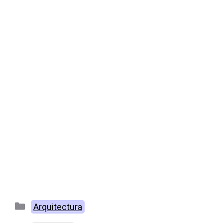
Categorías
Arquitectura