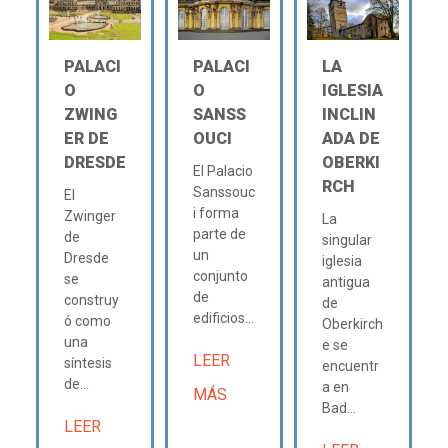
PALACI
PALACI
LA
O
O
IGLESIA
ZWING
SANSS
INCLIN
ER DE
OUCI
ADA DE
DRESDE
OBERKI
El Palacio
RCH
Sanssouc
El
i forma
Zwinger
La
parte de
de
singular
un
Dresde
iglesia
conjunto
se
antigua
de
construy
de
edificios...
ó como
Oberkirch
una
e se
LEER
síntesis
encuentr
de...
a en
MÁS
Bad...
LEER