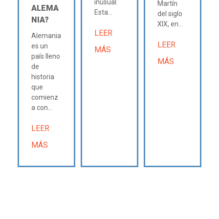
inusual.
Martín
ALEMA
Esta...
del siglo
NIA?
XIX, en...
LEER
Alemania
LEER
es un
MÁS
país lleno
MÁS
de
historia
que
comienz
a con...
LEER
MÁS