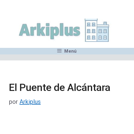
Saltar
,MN,MMN,MN,MN,MN,MN,M
al
contenido
Menú
El Puente de Alcántara
por
Arkiplus