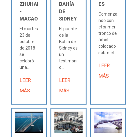
ZHUHAI
BAHÍA
ES
-
DE
Comenza
MACAO
SIDNEY
ndo con
el primer
El martes
El puente
tronco de
23 de
de la
árbol
octubre
Bahía de
colocado
de 2018
Sidney es
sobre el...
se
un
celebró
testimoni
LEER
una...
o...
MÁS
LEER
LEER
MÁS
MÁS