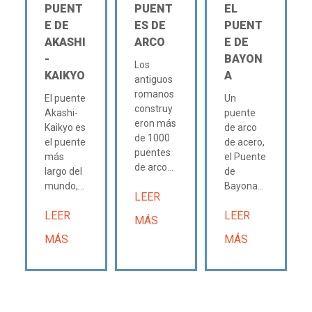
PUENT
PUENT
EL
E DE
ES DE
PUENT
AKASHI
ARCO
E DE
-
BAYON
Los
KAIKYO
A
antiguos
romanos
El puente
Un
construy
Akashi-
puente
eron más
Kaikyo es
de arco
de 1000
el puente
de acero,
puentes
más
el Puente
de arco...
largo del
de
mundo,...
Bayona...
LEER
LEER
LEER
MÁS
MÁS
MÁS