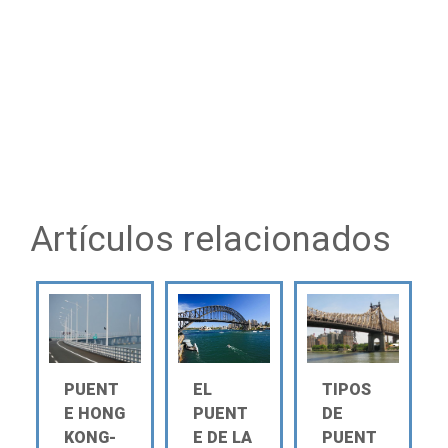
Artículos relacionados
PUENT
EL
TIPOS
E HONG
PUENT
DE
KONG-
E DE LA
PUENT