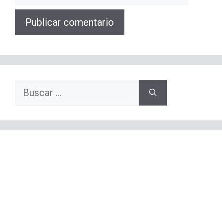
web
Buscar: