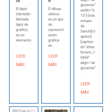
IA
R
gncenter"
El lápiz
El dibujo
width="6
(también
oblicuo
13"] Gran
llamado:
es un tipo
estupa
lápiz de
de
de
grafito)
represent
Sanchi[/c
es un
ación
aption]
elemento
gráfica
[caption
...
en...
id="attac
hment_1
LEER
LEER
0460"
align="ali
MÁS
MÁS
gncenter"
...
LEER
MÁS