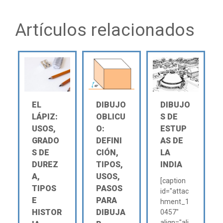
Artículos relacionados
EL
DIBUJO
DIBUJO
LÁPIZ:
OBLICU
S DE
USOS,
O:
ESTUP
GRADO
DEFINI
AS DE
S DE
CIÓN,
LA
DUREZ
TIPOS,
INDIA
A,
USOS,
[caption
TIPOS
PASOS
id="attac
E
PARA
hment_1
HISTOR
DIBUJA
0457"
align="ali