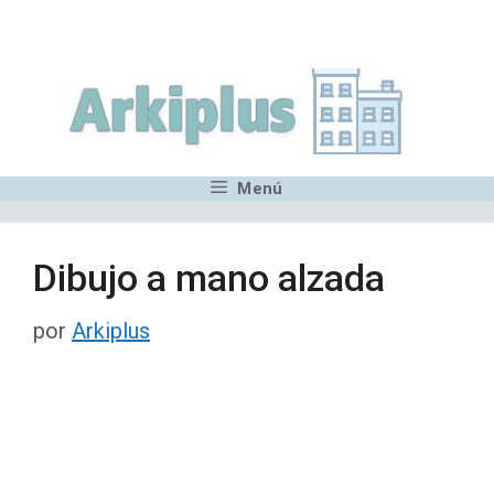
Saltar
,MN,MMN,MN,MN,MN,MN,M
al
contenido
Menú
Dibujo a mano alzada
por
Arkiplus