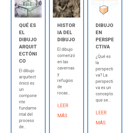
QUÉ ES
HISTOR
DIBUJO
EL
IA DEL
EN
DIBUJO
DIBUJO
PERSPE
ARQUIT
CTIVA
El dibujo
ECTÓNI
comenzó
¿Qué es
CO
en las
la
cavernas
perspecti
El dibujo
y
va? La
arquitect
refugios
perspecti
ónico es
de
va es un
un
rocas...
concepto
compone
que se...
nte
LEER
fundame
LEER
ntal del
MÁS
proceso
MÁS
de...