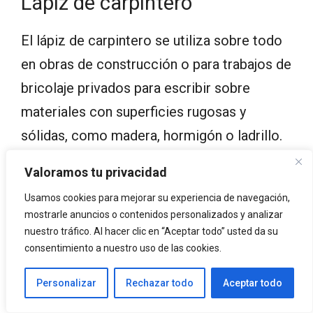
Lápiz de carpintero
El lápiz de carpintero se utiliza sobre todo
en obras de construcción o para trabajos de
bricolaje privados para escribir sobre
materiales con superficies rugosas y
sólidas, como madera, hormigón o ladrillo.
Se diferencia del lápiz normal en tamaño,
Valoramos tu privacidad
forma y función. Este lápiz, con o sin punta,
Usamos cookies para mejorar su experiencia de navegación,
es utilizado mayoritariamente por
mostrarle anuncios o contenidos personalizados y analizar
carpinteros, albañiles y hormigoneros junto
nuestro tráfico. Al hacer clic en “Aceptar todo” usted da su
consentimiento a nuestro uso de las cookies.
a gente del mercado del bricolaje. Se utiliza
un cuchillo afilado para afilar este lápiz. Los
Personalizar
Rechazar todo
Aceptar todo
lápices de carpintero comerciales tienen