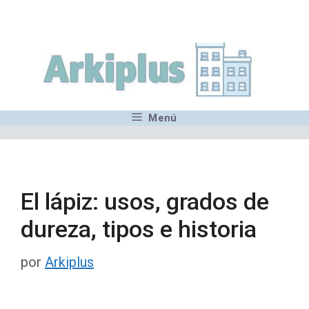
Saltar
,MN,MMN,MN,MN,MN,MN,M
al
contenido
Menú
El lápiz: usos, grados de
dureza, tipos e historia
por
Arkiplus