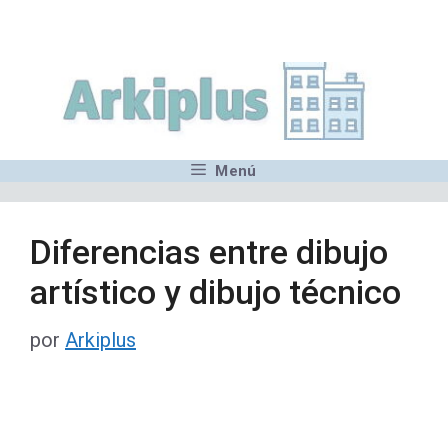
Saltar
,MN,MMN,MN,MN,MN,MN,M
al
contenido
Menú
Diferencias entre dibujo
artístico y dibujo técnico
por
Arkiplus