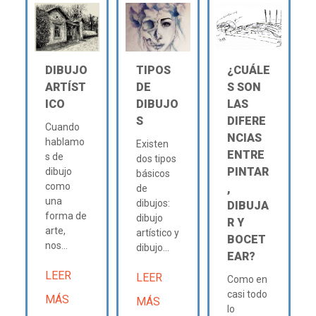
DIBUJO
TIPOS
¿CUÁLE
ARTÍST
DE
S SON
ICO
DIBUJO
LAS
S
DIFERE
Cuando
NCIAS
hablamo
Existen
ENTRE
s de
dos tipos
PINTAR
dibujo
básicos
como
,
de
una
dibujos:
DIBUJA
forma de
dibujo
R Y
arte,
artístico y
BOCET
nos...
dibujo...
EAR?
LEER
LEER
Como en
casi todo
MÁS
MÁS
lo