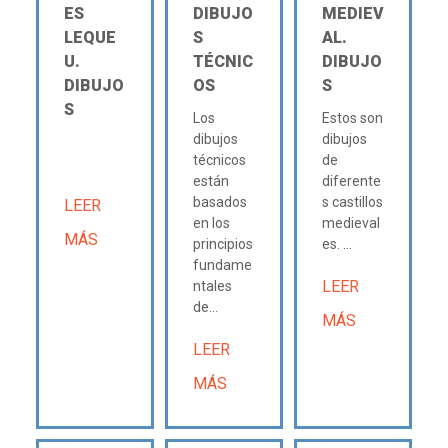
ES
DIBUJO
MEDIEV
LEQUE
S
AL.
U.
TÉCNIC
DIBUJO
DIBUJO
OS
S
S
Los
Estos son
dibujos
dibujos
técnicos
de
están
diferente
basados
s castillos
LEER
en los
medieval
MÁS
principios
es. ...
fundame
LEER
ntales
de...
MÁS
LEER
MÁS