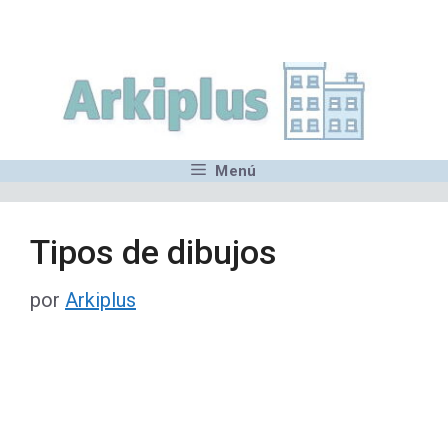
Saltar
,MN,MMN,MN,MN,MN,MN,M
al
contenido
Menú
Tipos de dibujos
por
Arkiplus