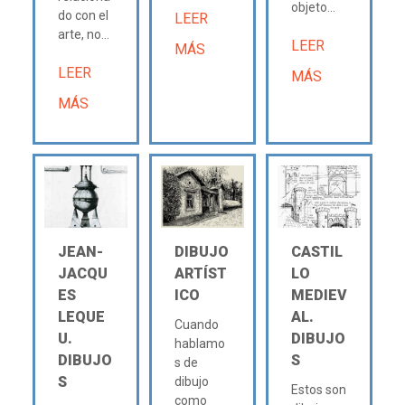
objeto...
do con el
LEER
arte, no...
LEER
MÁS
LEER
MÁS
MÁS
JEAN-
DIBUJO
CASTIL
JACQU
ARTÍST
LO
ES
ICO
MEDIEV
LEQUE
AL.
Cuando
U.
DIBUJO
hablamo
DIBUJO
S
s de
S
dibujo
Estos son
como