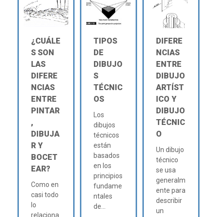
¿CUÁLE
TIPOS
DIFERE
S SON
DE
NCIAS
LAS
DIBUJO
ENTRE
DIFERE
S
DIBUJO
NCIAS
TÉCNIC
ARTÍST
ENTRE
OS
ICO Y
PINTAR
DIBUJO
Los
,
TÉCNIC
dibujos
DIBUJA
O
técnicos
R Y
están
Un dibujo
basados
BOCET
técnico
en los
EAR?
se usa
principios
generalm
Como en
fundame
ente para
casi todo
ntales
describir
lo
de...
un
relaciona