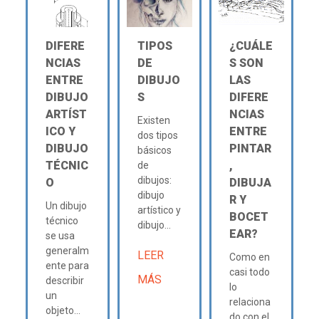
DIFERE
TIPOS
¿CUÁLE
NCIAS
DE
S SON
ENTRE
DIBUJO
LAS
DIBUJO
S
DIFERE
ARTÍST
NCIAS
Existen
ICO Y
ENTRE
dos tipos
DIBUJO
PINTAR
básicos
TÉCNIC
,
de
dibujos:
O
DIBUJA
dibujo
R Y
Un dibujo
artístico y
BOCET
técnico
dibujo...
EAR?
se usa
generalm
LEER
Como en
ente para
casi todo
MÁS
describir
lo
un
relaciona
objeto...
do con el