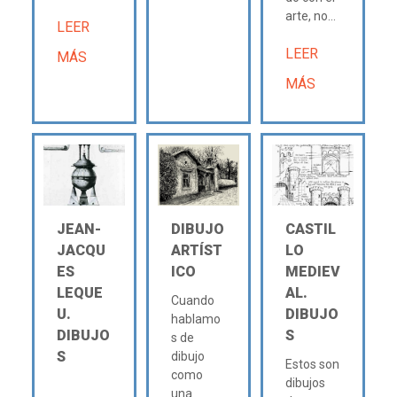
arte, no...
LEER
LEER
MÁS
MÁS
JEAN-
DIBUJO
CASTIL
JACQU
ARTÍST
LO
ES
ICO
MEDIEV
LEQUE
AL.
Cuando
U.
DIBUJO
hablamo
DIBUJO
S
s de
S
dibujo
Estos son
como
dibujos
una