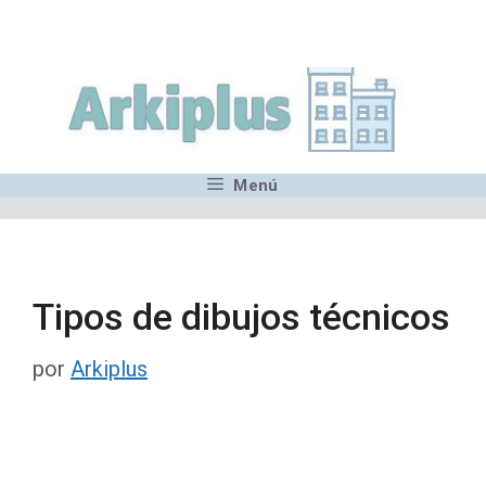
Saltar
,MN,MMN,MN,MN,MN,MN,M
al
contenido
Menú
Tipos de dibujos técnicos
por
Arkiplus