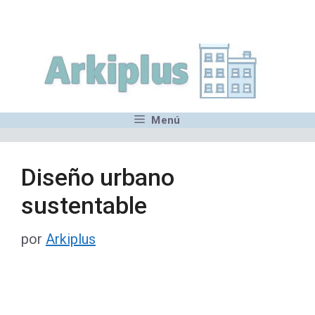
Saltar
,MN,MMN,MN,MN,MN,MN,M
al
contenido
Menú
Diseño urbano
sustentable
por
Arkiplus