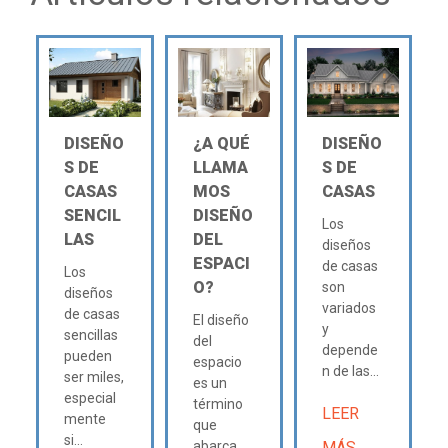
DISEÑO
¿A QUÉ
DISEÑO
S DE
LLAMA
S DE
CASAS
MOS
CASAS
SENCIL
DISEÑO
Los
LAS
DEL
diseños
ESPACI
de casas
Los
O?
son
diseños
variados
de casas
El diseño
y
sencillas
del
depende
pueden
espacio
n de las...
ser miles,
es un
especial
término
LEER
mente
que
si...
abarca
MÁS