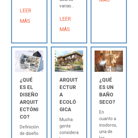
varias...
LEER
LEER
MÁS
MÁS
¿QUÉ
ARQUIT
¿QUÉ
ES EL
ECTUR
ES UN
DISEÑO
A
BAÑO
ARQUIT
ECOLÓ
SECO?
ECTÓNI
GICA
En
CO?
cuanto a
Mucha
inodoros,
gente
Definición
una de
considera
de diseño