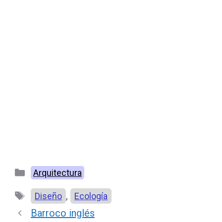
Categorías
Arquitectura
Etiquetas
,
Diseño
Ecología
Barroco inglés