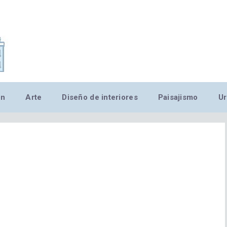
,MN,MMN,MN,MN,MN,MN,M
ón
Arte
Diseño de interiores
Paisajismo
Ur