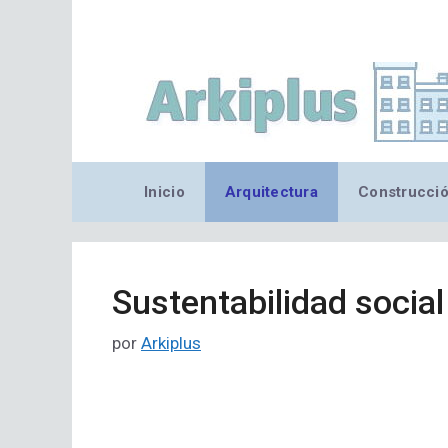
Saltar
al
contenido
Inicio
Arquitectura
Construcci
Sustentabilidad social
por
Arkiplus