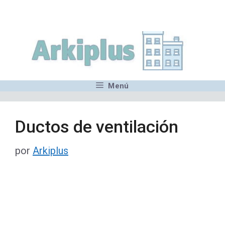
Saltar
,MN,MMN,MN,MN,MN,MN,M
al
contenido
Menú
Ductos de ventilación
por
Arkiplus