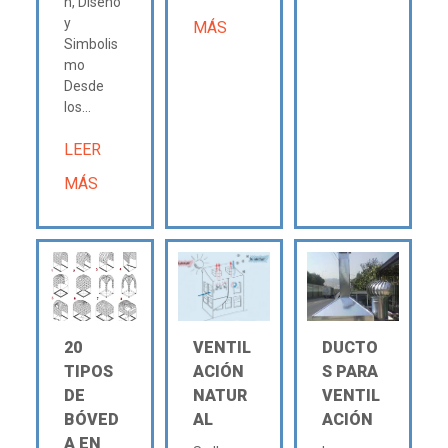
n, Diseño
y
MÁS
Simbolis
mo
Desde
los...
LEER
MÁS
20
VENTIL
DUCTO
TIPOS
ACIÓN
S PARA
DE
NATUR
VENTIL
BÓVED
AL
ACIÓN
A EN