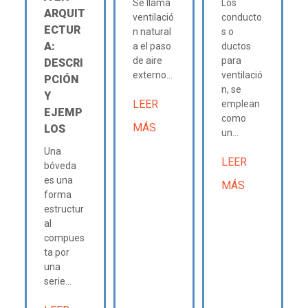
Se llama
Los
ARQUIT
ventilació
conducto
ECTUR
n natural
s o
A:
a el paso
ductos
de aire
para
DESCRI
externo...
ventilació
PCIÓN
n, se
Y
LEER
emplean
EJEMP
como
MÁS
LOS
un...
Una
LEER
bóveda
es una
MÁS
forma
estructur
al
compues
ta por
una
serie...