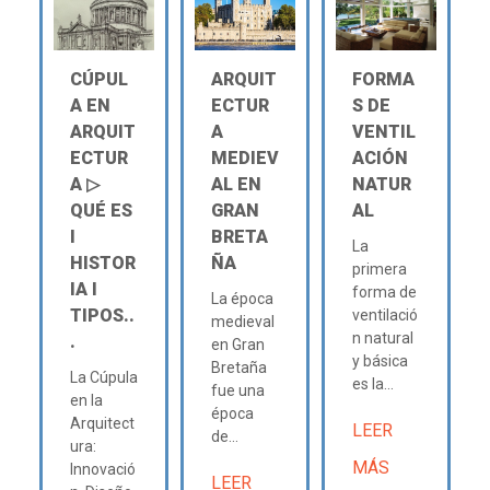
CÚPUL
ARQUIT
FORMA
A EN
ECTUR
S DE
ARQUIT
A
VENTIL
ECTUR
MEDIEV
ACIÓN
A ▷
AL EN
NATUR
QUÉ ES
GRAN
AL
Ι
BRETA
La
HISTOR
ÑA
primera
IA Ι
forma de
La época
TIPOS..
ventilació
medieval
n natural
.
en Gran
y básica
Bretaña
La Cúpula
es la...
fue una
en la
época
Arquitect
LEER
de...
ura:
MÁS
Innovació
LEER