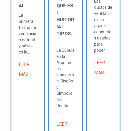
Los
AL
QUÉ ES
ductos de
Ι
ventilació
La
HISTOR
n son
primera
aquellos
IA Ι
forma de
conducto
TIPOS..
ventilació
s usados
n natural
.
para
y básica
La Cúpula
poder...
es la...
en la
LEER
Arquitect
LEER
ura:
MÁS
MÁS
Innovació
n, Diseño
y
Simbolis
mo
Desde
los...
LEER