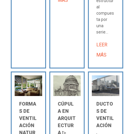
MÁS
estructur
al
compues
ta por
una
serie...
LEER
MÁS
FORMA
CÚPUL
DUCTO
S DE
A EN
S DE
VENTIL
ARQUIT
VENTIL
ACIÓN
ECTUR
ACIÓN
NATUR
A ▷