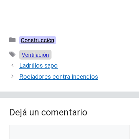
Categorías
Construcción
Etiquetas
Ventilación
Ladrillos sapo
Rociadores contra incendios
Dejá un comentario
Comentario