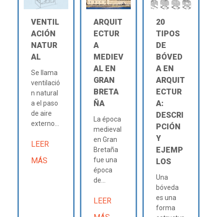
VENTIL
ARQUIT
20
ACIÓN
ECTUR
TIPOS
NATUR
A
DE
AL
MEDIEV
BÓVED
AL EN
A EN
Se llama
GRAN
ARQUIT
ventilació
BRETA
ECTUR
n natural
ÑA
A:
a el paso
de aire
DESCRI
La época
externo...
PCIÓN
medieval
Y
en Gran
LEER
EJEMP
Bretaña
MÁS
fue una
LOS
época
Una
de...
bóveda
es una
LEER
forma