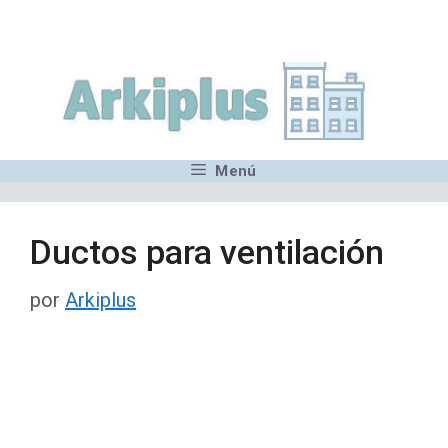
Saltar
,MN,MMN,MN,MN,MN,MN,M
al
contenido
Menú
Ductos para ventilación
por
Arkiplus