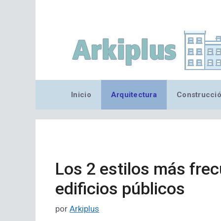
Saltar
al
contenido
Inicio
Arquitectura
Construcci
Los 2 estilos más fre
edificios públicos
por
Arkiplus