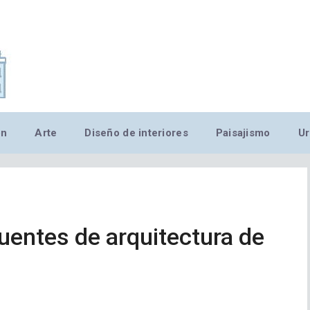
,MN,MMN,MN,MN,MN,MN,M
ón
Arte
Diseño de interiores
Paisajismo
Ur
cuentes de arquitectura de