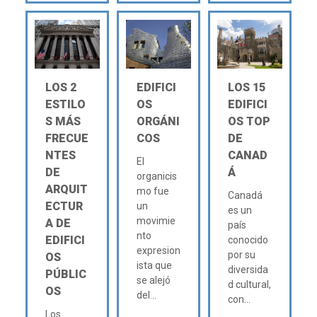
LOS 2
EDIFICI
LOS 15
ESTILO
OS
EDIFICI
S MÁS
ORGÁNI
OS TOP
FRECUE
COS
DE
NTES
CANAD
El
DE
Á
organicis
ARQUIT
mo fue
Canadá
ECTUR
un
es un
movimie
A DE
país
nto
EDIFICI
conocido
expresion
por su
OS
ista que
diversida
PÚBLIC
se alejó
d cultural,
OS
del...
con...
Los