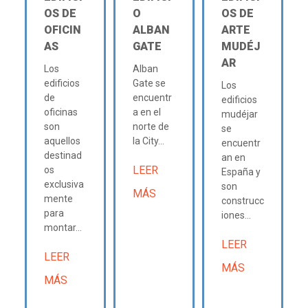
OS DE
O
OS DE
OFICIN
ALBAN
ARTE
AS
GATE
MUDÉJ
AR
Los
Alban
edificios
Gate se
Los
de
encuentr
edificios
oficinas
a en el
mudéjar
son
norte de
se
aquellos
la City...
encuentr
destinad
an en
LEER
os
España y
exclusiva
son
MÁS
mente
construcc
para
iones...
montar...
LEER
LEER
MÁS
MÁS