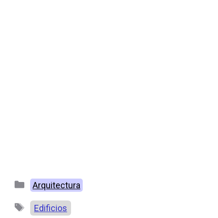
Categorías
Arquitectura
Etiquetas
Edificios