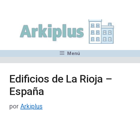
Saltar
,MN,MMN,MN,MN,MN,MN,M
al
contenido
Menú
Edificios de La Rioja –
España
por
Arkiplus