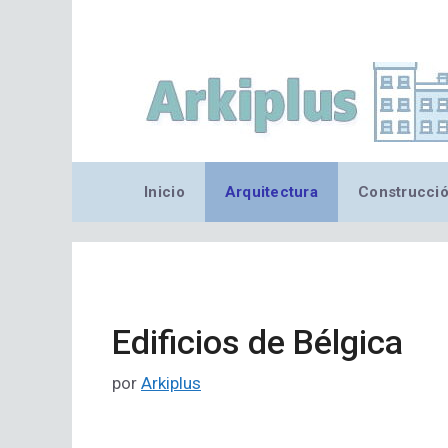
Saltar
al
contenido
Inicio
Arquitectura
Construcci
Edificios de Bélgica
por
Arkiplus