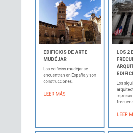
EDIFICIOS DE ARTE
LOS 2 
MUDÉJAR
FRECU
ARQUI
Los edificios mudéjar se
EDIFIC
encuentran en España y son
construcciones...
Los sigui
arquitec
LEER MÁS
represe
frecuenci
LEER 