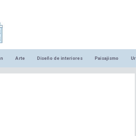
,MN,MMN,MN,MN,MN,MN,M
ón
Arte
Diseño de interiores
Paisajismo
Ur