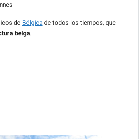
nnes.
ticos de
Bélgica
de todos los tiempos, que
ctura belga
.