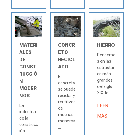
MATERI
CONCR
HIERRO
ALES
ETO
Pensemo
DE
RECICL
s en las
CONST
ADO
estructur
RUCCIÓ
as más
El
grandes
N
concreto
del siglo
MODER
se puede
XIX: la...
NOS
reciclar y
reutilizar
LEER
La
de
industria
muchas
MÁS
de la
maneras.
construcc
...
ión