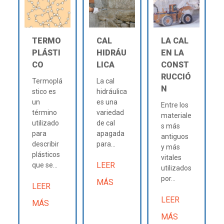
TERMO
CAL
LA CAL
PLÁSTI
HIDRÁU
EN LA
CO
LICA
CONST
RUCCIÓ
Termoplá
La cal
N
stico es
hidráulica
un
es una
Entre los
término
variedad
materiale
utilizado
de cal
s más
para
apagada
antiguos
describir
para...
y más
plásticos
vitales
LEER
que se...
utilizados
por...
MÁS
LEER
LEER
MÁS
MÁS