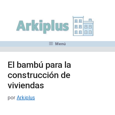
Saltar
,MN,MMN,MN,MN,MN,MN,M
al
contenido
Menú
El bambú para la
construcción de
viviendas
por
Arkiplus