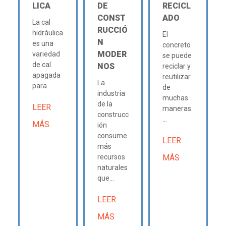
LICA
DE
RECICL
CONST
ADO
La cal
RUCCIÓ
hidráulica
El
N
es una
concreto
MODER
variedad
se puede
de cal
NOS
reciclar y
apagada
reutilizar
La
para...
de
industria
muchas
de la
LEER
maneras.
construcc
...
MÁS
ión
consume
LEER
más
recursos
MÁS
naturales
que...
LEER
MÁS