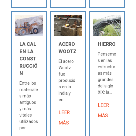
LA CAL
ACERO
HIERRO
EN LA
WOOTZ
Pensemo
CONST
s en las
El acero
RUCCIÓ
estructur
Wootz
N
as más
fue
grandes
producid
Entre los
del siglo
o en la
materiale
XIX: la...
India y
s más
en...
antiguos
LEER
y más
LEER
vitales
MÁS
utilizados
MÁS
por...