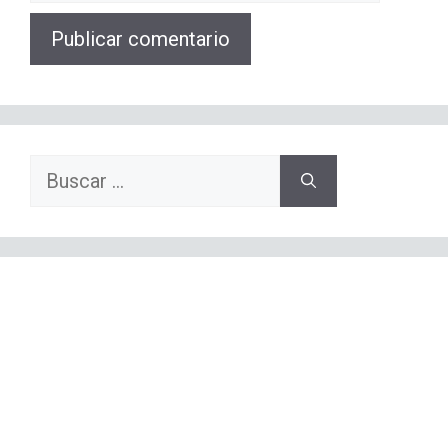
web
Buscar: