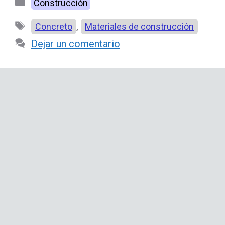
Categorías
Construcción
Etiquetas
,
Concreto
Materiales de construcción
Dejar un comentario