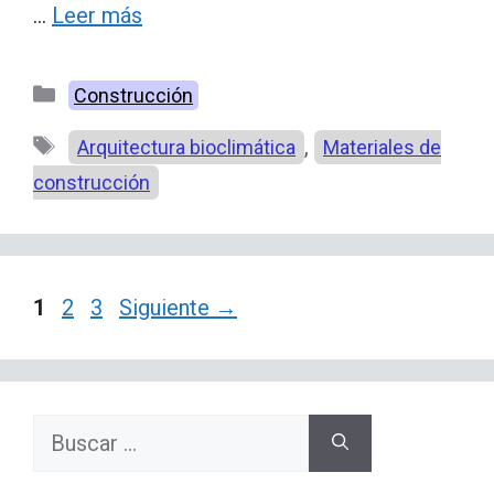
…
Leer más
Categorías
Construcción
Etiquetas
,
Arquitectura bioclimática
Materiales de
construcción
Página
Página
Página
1
2
3
Siguiente
→
Buscar: