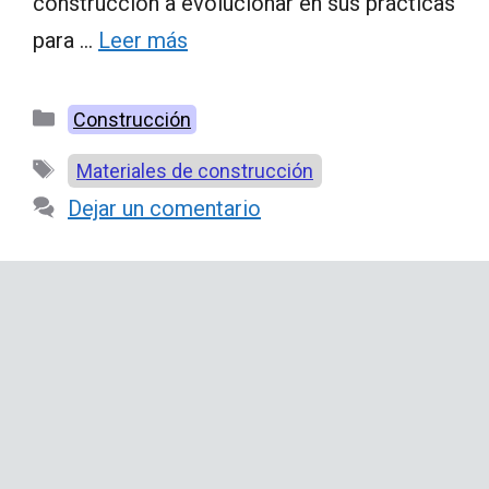
construcción a evolucionar en sus prácticas
para …
Leer más
Categorías
Construcción
Etiquetas
Materiales de construcción
Dejar un comentario