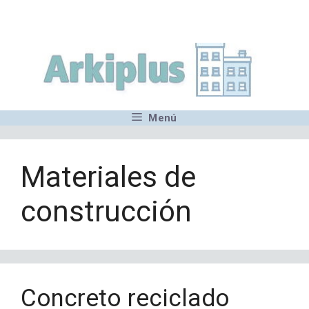
Saltar
,MN,MMN,MN,MN,MN,MN,M
al
contenido
Menú
Materiales de
construcción
Concreto reciclado