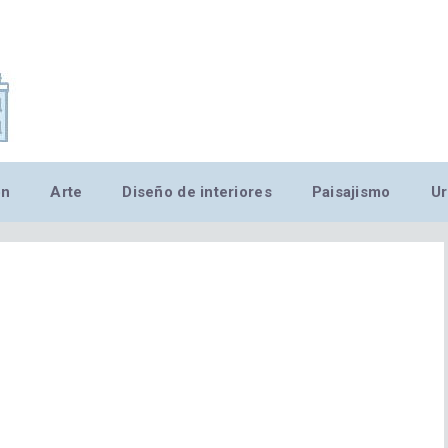
,MN,MMN,MN,MN,MN,MN,M
ón
Arte
Diseño de interiores
Paisajismo
Ur