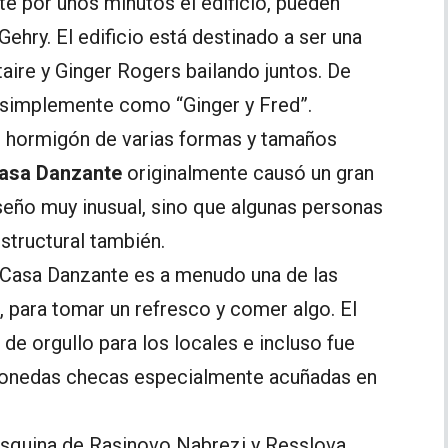
te por unos minutos el edificio, pueden
Gehry. El edificio está destinado a ser una
aire y Ginger Rogers bailando juntos. De
o simplemente como “Ginger y Fred”.
e hormigón de varias formas y tamaños
Casa Danzante
originalmente causó un gran
iseño muy inusual, sino que algunas personas
estructural también.
a Casa Danzante es a menudo una de las
, para tomar un refresco y comer algo. El
 de orgullo para los locales e incluso fue
onedas checas especialmente acuñadas en
esquina de Rasinovo Nabrezi y Resslova