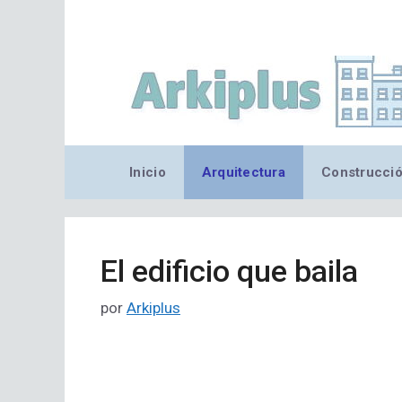
Saltar
al
contenido
Inicio
Arquitectura
Construcci
El edificio que baila
por
Arkiplus