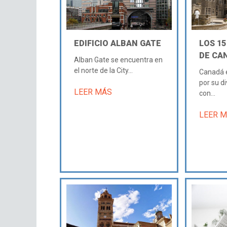
EDIFICIO ALBAN GATE
LOS 15
DE CA
Alban Gate se encuentra en
el norte de la City...
Canadá e
por su di
LEER MÁS
con...
LEER 