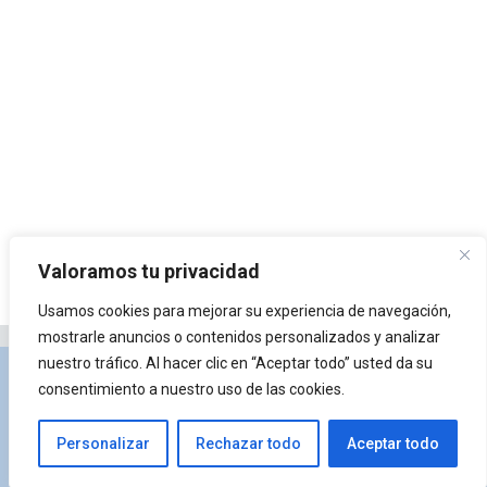
Valoramos tu privacidad
Usamos cookies para mejorar su experiencia de navegación,
mostrarle anuncios o contenidos personalizados y analizar
nuestro tráfico. Al hacer clic en “Aceptar todo” usted da su
Privacidad y Política de Cookies
Portal de
consentimiento a nuestro uso de las cookies.
arquitectura
Lista de Temas
¿Qué es Arkiplus?
Personalizar
Rechazar todo
Aceptar todo
© 2026 Arkiplus
• Creado con
GeneratePress