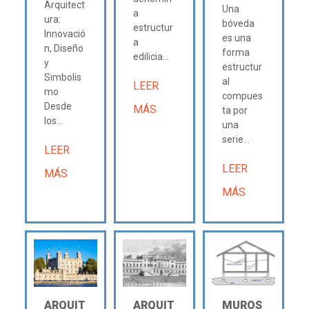
Arquitect
Una
a
ura:
bóveda
estructur
Innovació
es una
a
n, Diseño
forma
edilicia...
y
estructur
Simbolis
al
LEER
mo
compues
Desde
MÁS
ta por
los...
una
serie...
LEER
LEER
MÁS
MÁS
ARQUIT
ARQUIT
MUROS