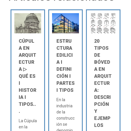
CÚPUL
ESTRU
20
A EN
CTURA
TIPOS
ARQUIT
EDILICI
DE
ECTUR
A Ι
BÓVED
A ▷
DEFINI
A EN
QUÉ ES
CIÓN Ι
ARQUIT
Ι
PARTES
ECTUR
HISTOR
Ι TIPOS
A:
IA Ι
DESCRI
En la
TIPOS..
PCIÓN
industria
.
Y
de la
EJEMP
construcc
La Cúpula
ión se
LOS
en la
denomin