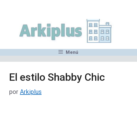
Saltar
,MN,MMN,MN,MN,MN,MN,M
al
contenido
Menú
El estilo Shabby Chic
por
Arkiplus