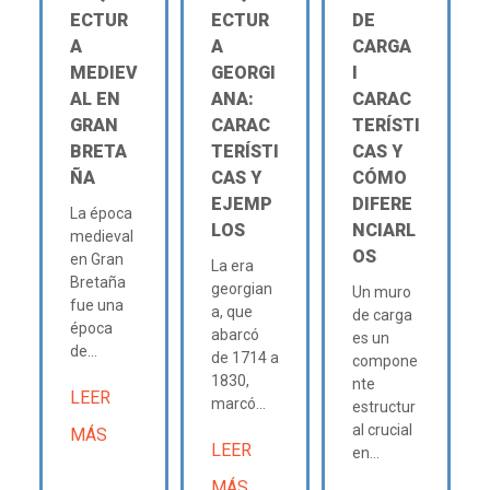
ECTUR
ECTUR
DE
A
A
CARGA
MEDIEV
GEORGI
Ι
AL EN
ANA:
CARAC
GRAN
CARAC
TERÍSTI
BRETA
TERÍSTI
CAS Y
ÑA
CAS Y
CÓMO
EJEMP
DIFERE
La época
LOS
NCIARL
medieval
OS
en Gran
La era
Bretaña
georgian
Un muro
fue una
a, que
de carga
época
abarcó
es un
de...
de 1714 a
compone
1830,
nte
LEER
marcó...
estructur
al crucial
MÁS
LEER
en...
MÁS